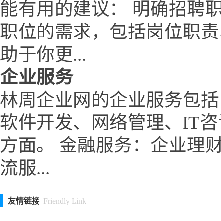
能有用的建议： 明确招聘
职位的需求，包括岗位职责
助于你更...
企业服务
林周企业网的企业服务包括
软件开发、网络管理、IT
方面。 金融服务：企业理
流服...
友情链接
Friendly Link